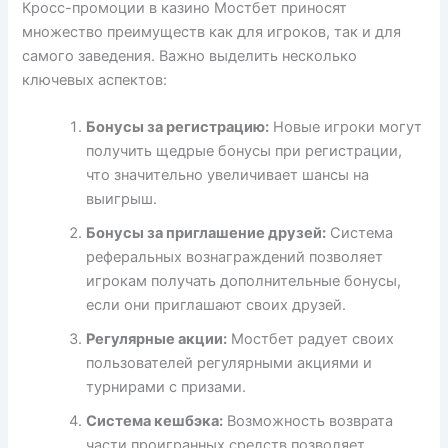
Кросс-промоции в казино Мостбет приносят
множество преимуществ как для игроков, так и для
самого заведения. Важно выделить несколько
ключевых аспектов:
Бонусы за регистрацию:
Новые игроки могут
получить щедрые бонусы при регистрации,
что значительно увеличивает шансы на
выигрыш.
Бонусы за приглашение друзей:
Система
реферальных вознаграждений позволяет
игрокам получать дополнительные бонусы,
если они приглашают своих друзей.
Регулярные акции:
Мостбет радует своих
пользователей регулярными акциями и
турнирами с призами.
Система кешбэка:
Возможность возврата
части проигранных средств позволяет