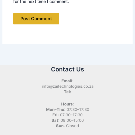
for the next time I comment.
Contact Us
Email:
info@zaitechnologies.co.za
Tel:
Hours:
Mon–Thu
: 07:30–17:30
Fri
: 07:30–17:30
Sat
: 08:00–15:00
Sun
: Closed