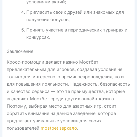
условиями акций;
Пригласить своих друзей или знакомых для
получения бонусов;
Принять участие в периодических турнирах и
конкурсах.
Заключение
Кросс-промоции делают казино Мостбет
привлекательным для игроков, создавая условия не
только для интересного времяпрепровождения, но и
для повышения лояльности. Надежность, безопасность
и качество сервиса — это те преимущества, которые
выделяют Мостбет среди других онлайн-казино.
Поэтому, выбирая место для азартных игр, стоит
обратить внимание на данное заведение, которое
предлагает уникальные условия для своих
пользователей
mostbet зеркало
.