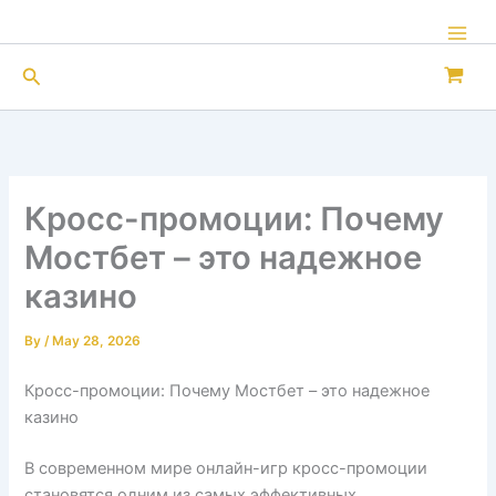
Skip
to
Mai
content
Search
Men
Кросс-промоции: Почему
Мостбет – это надежное
казино
By
/
May 28, 2026
Кросс-промоции: Почему Мостбет – это надежное
казино
В современном мире онлайн-игр кросс-промоции
становятся одним из самых эффективных