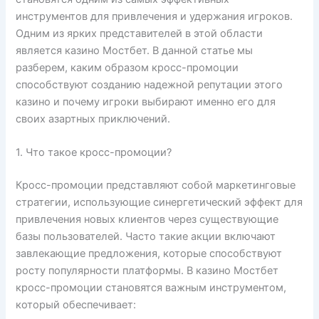
инструментов для привлечения и удержания игроков.
Одним из ярких представителей в этой области
является казино Мостбет. В данной статье мы
разберем, каким образом кросс-промоции
способствуют созданию надежной репутации этого
казино и почему игроки выбирают именно его для
своих азартных приключений.
1. Что такое кросс-промоции?
Кросс-промоции представляют собой маркетинговые
стратегии, использующие синергетический эффект для
привлечения новых клиентов через существующие
базы пользователей. Часто такие акции включают
завлекающие предложения, которые способствуют
росту популярности платформы. В казино Мостбет
кросс-промоции становятся важным инструментом,
который обеспечивает: