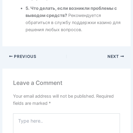
5. Что делать, если возникли проблемы с
выводом средств?
Рекомендуется
обратиться в службу поддержки казино для
решения любых вопросов.
PREVIOUS
NEXT
Leave a Comment
Your email address will not be published.
Required
fields are marked
*
Type
here..