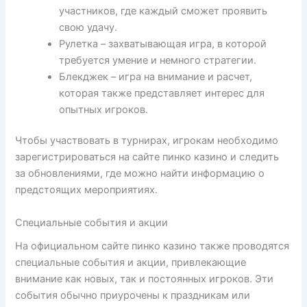
участников, где каждый сможет проявить
свою удачу.
Рулетка – захватывающая игра, в которой
требуется умение и немного стратегии.
Блекджек – игра на внимание и расчет,
которая также представляет интерес для
опытных игроков.
Чтобы участвовать в турнирах, игрокам необходимо
зарегистрироваться на сайте пинко казино и следить
за обновлениями, где можно найти информацию о
предстоящих мероприятиях.
Специальные события и акции
На официальном сайте пинко казино также проводятся
специальные события и акции, привлекающие
внимание как новых, так и постоянных игроков. Эти
события обычно приурочены к праздникам или