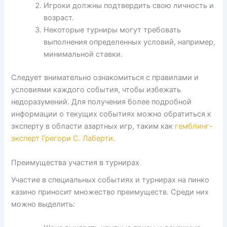
Игроки должны подтвердить свою личность и
возраст.
Некоторые турниры могут требовать
выполнения определенных условий, например,
минимальной ставки.
Следует внимательно ознакомиться с правилами и
условиями каждого события, чтобы избежать
недоразумений. Для получения более подробной
информации о текущих событиях можно обратиться к
эксперту в области азартных игр, таким как
гемблинг-
эксперт Грегори С. Лаберти
.
Преимущества участия в турнирах
Участие в специальных событиях и турнирах на пинко
казино приносит множество преимуществ. Среди них
можно выделить: