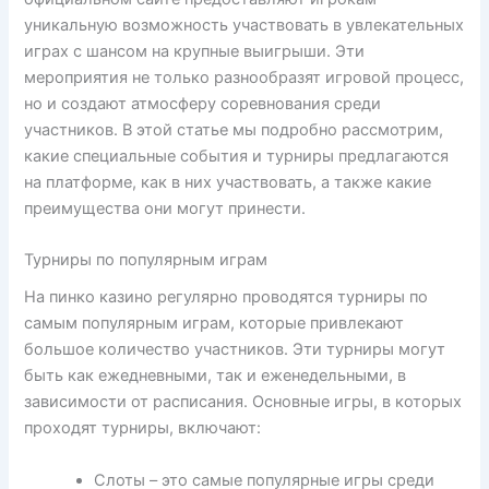
уникальную возможность участвовать в увлекательных
играх с шансом на крупные выигрыши. Эти
мероприятия не только разнообразят игровой процесс,
но и создают атмосферу соревнования среди
участников. В этой статье мы подробно рассмотрим,
какие специальные события и турниры предлагаются
на платформе, как в них участвовать, а также какие
преимущества они могут принести.
Турниры по популярным играм
На пинко казино регулярно проводятся турниры по
самым популярным играм, которые привлекают
большое количество участников. Эти турниры могут
быть как ежедневными, так и еженедельными, в
зависимости от расписания. Основные игры, в которых
проходят турниры, включают:
Слоты – это самые популярные игры среди