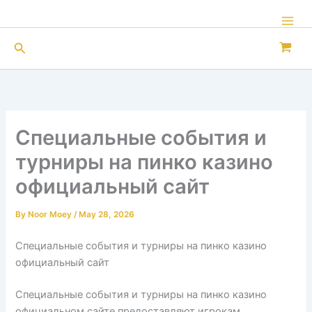
Skip
to
Mai
content
Search
Men
Специальные события и
турниры на пинко казино
официальный сайт
By
Noor Moey
/
May 28, 2026
Специальные события и турниры на пинко казино
официальный сайт
Специальные события и турниры на пинко казино
официальном сайте предоставляют игрокам