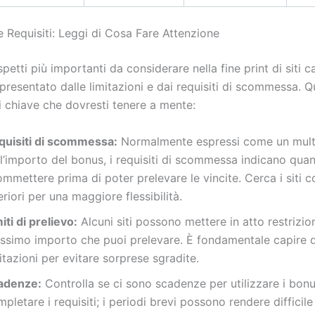
e Requisiti: Leggi di Cosa Fare Attenzione
petti più importanti da considerare nella fine print di siti 
resentato dalle limitazioni e dai requisiti di scommessa. Q
ri chiave che dovresti tenere a mente:
quisiti di scommessa:
Normalmente espressi come un mult
l’importo del bonus, i requisiti di scommessa indicano qua
mmettere prima di poter prelevare le vincite. Cerca i siti co
eriori per una maggiore flessibilità.
iti di prelievo:
Alcuni siti possono mettere in atto restrizion
ssimo importo che puoi prelevare. È fondamentale capire 
itazioni per evitare sorprese sgradite.
adenze:
Controlla se ci sono scadenze per utilizzare i bon
pletare i requisiti; i periodi brevi possono rendere difficile l