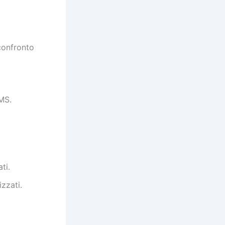
confronto
AMS.
ti.
zzati.