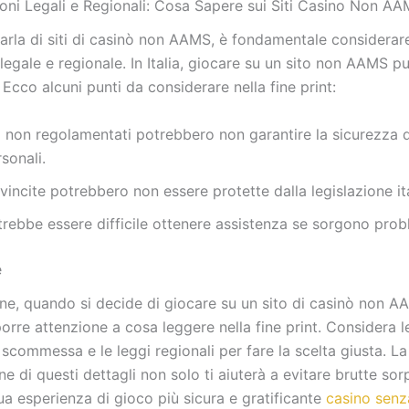
oni Legali e Regionali: Cosa Sapere sui Siti Casino Non A
arla di siti di casinò non AAMS, è fondamentale considerar
egale e regionale. In Italia, giocare su un sito non AAMS p
i. Ecco alcuni punti da considerare nella fine print:
i non regolamentati potrebbero non garantire la sicurezza d
sonali.
vincite potrebbero non essere protette dalla legislazione it
rebbe essere difficile ottenere assistenza se sorgono prob
e
one, quando si decide di giocare su un sito di casinò non A
orre attenzione a cosa leggere nella fine print. Considera le
di scommessa e le leggi regionali per fare la scelta giusta. La
 di questi dettagli non solo ti aiuterà a evitare brutte so
ua esperienza di gioco più sicura e gratificante
casino sen