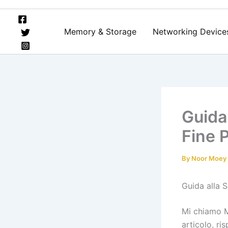
Skip
to
Memory & Storage
Networking Device
content
Guida
Fine 
By
Noor Moey
Guida alla 
Mi chiamo M
articolo, r