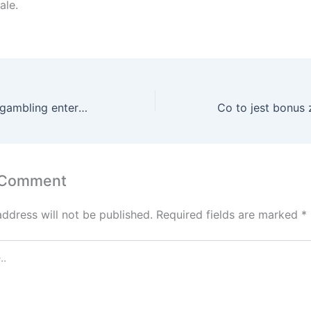
ale.
£5 minimum put gambling enterprises British: Enjoy harbors & games which have 5 weight
 Comment
address will not be published.
Required fields are marked
*