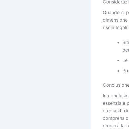
Considerazi
Quando si p
dimensione l
rischi legal
Sit
per
Le 
Pot
Conclusion
In conclusi
essenziale p
i requisiti 
comprensione
renderà la t