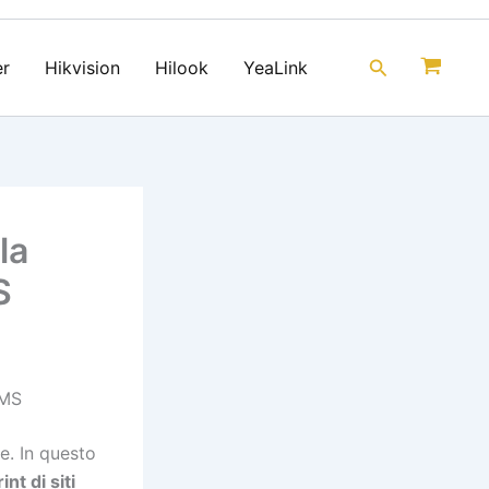
Search
er
Hikvision
Hilook
YeaLink
la
S
AMS
e. In questo
nt di siti