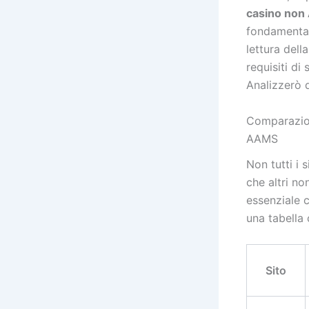
casino no
fondamental
lettura dell
requisiti di
Analizzerò d
Comparazion
AAMS
Non tutti i 
che altri no
essenziale c
una tabella 
Sito